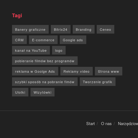
Tagi
Banery graficzne
Bitrix24
Branding
Ceneo
CRM
E-commerce
Google ads
kanał na YouTube
logo
pobieranie filmów bez programów
reklama w Goolge Ads
Reklamy video
Strona www
szybki sposób na pobranie fimów
Tworzenie grafik
Ulotki
Wizytówki
Start
O nas
Narzędziow