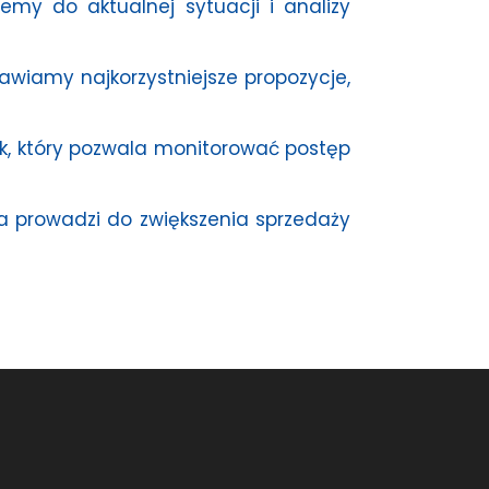
my do aktualnej sytuacji i analizy
wiamy najkorzystniejsze propozycje,
k, który pozwala monitorować postęp
ra prowadzi do zwiększenia sprzedaży