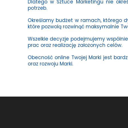
Dlatego w Sztuce Marketingu nie okre
potrzeb.
Określamy budżet w ramach, którego dy
które pozwolą rozwinąć maksymalnie Two
Wszelkie decyzje podejmujemy wspólnie
prac oraz realizację założonych celów.
Obecność online Twojej Marki jest bard
oraz rozwoju Marki.