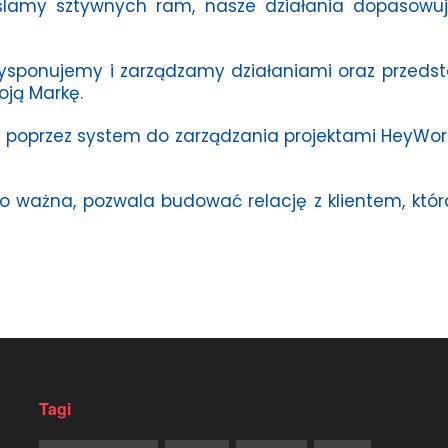
ślamy sztywnych ram, nasze działania dopasowuje
sponujemy i zarządzamy działaniami oraz przedsta
ją Markę.
 poprzez system do zarządzania projektami HeyWor
zo ważna, pozwala budować relację z klientem, któ
Tagi