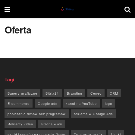
Oferta
Tagi
Banery graficzne
Bitrix24
Branding
Ceneo
CRM
E-commerce
Google ads
kanał na YouTube
logo
pobieranie filmów bez programów
reklama w Goolge Ads
Reklamy video
Strona www
szybki sposób na pobranie fimów
Tworzenie grafik
Ulotki