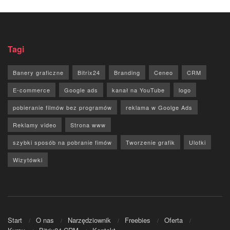
Tagi
Banery graficzne
Bitrix24
Branding
Ceneo
CRM
E-commerce
Google ads
kanał na YouTube
logo
pobieranie filmów bez programów
reklama w Goolge Ads
Reklamy video
Strona www
szybki sposób na pobranie fimów
Tworzenie grafik
Ulotki
Wizytówki
Start
O nas
Narzędziownik
Freebies
Oferta