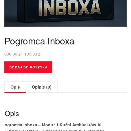
Pogromca Inboxa
890,00
zł
199,00
zł
DODAJ DO KOSZYKA
Opis
Opinie (0)
Opis
ogromca Inboxa – Moduł 1 Kuźni Architektów AI
5-dniowy program, w którym zbudujesz swój pierwszy