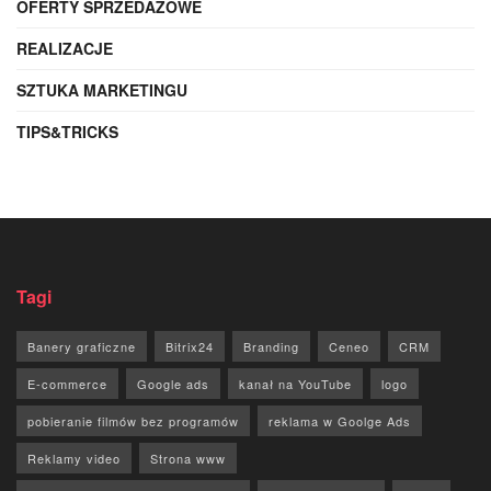
OFERTY SPRZEDAŻOWE
REALIZACJE
SZTUKA MARKETINGU
TIPS&TRICKS
Tagi
Banery graficzne
Bitrix24
Branding
Ceneo
CRM
E-commerce
Google ads
kanał na YouTube
logo
pobieranie filmów bez programów
reklama w Goolge Ads
Reklamy video
Strona www