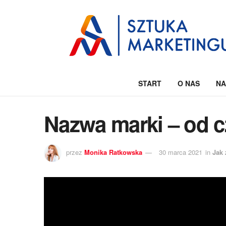
START
O NAS
NA
Nazwa marki – od 
przez
Monika Ratkowska
30 marca 2021
in
Jak 