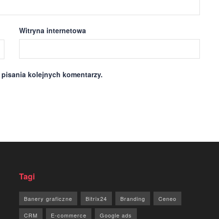
Witryna internetowa
 pisania kolejnych komentarzy.
Tagi
Banery graficzne
Bitrix24
Branding
Ceneo
CRM
E-commerce
Google ads