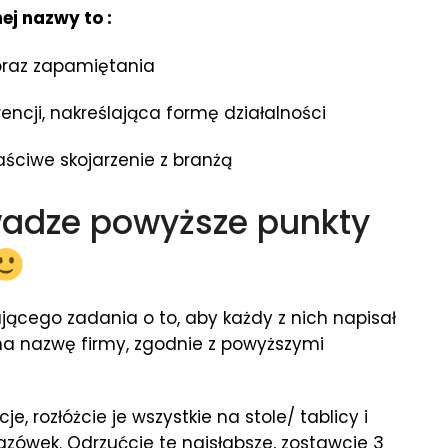
ej nazwy to :
oraz zapamiętania
encji, nakreślająca formę działalności
ściwe skojarzenie z branżą
wadze powyższe punkty
jącego zadania o to, aby każdy z nich napisał
na nazwę firmy, zgodnie z powyższymi
e, rozłóżcie je wszystkie na stole/ tablicy i
wek. Odrzućcie te najsłabsze, zostawcie 3