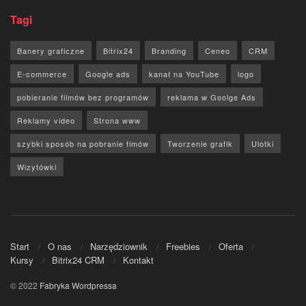
Tagi
Banery graficzne
Bitrix24
Branding
Ceneo
CRM
E-commerce
Google ads
kanał na YouTube
logo
pobieranie filmów bez programów
reklama w Goolge Ads
Reklamy video
Strona www
szybki sposób na pobranie fimów
Tworzenie grafik
Ulotki
Wizytówki
Start
O nas
Narzędziownik
Freebies
Oferta
Kursy
Bitrix24 CRM
Kontakt
© 2022
Fabryka Wordpressa